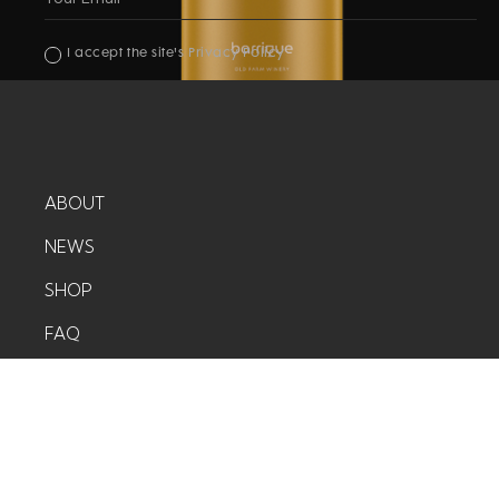
I accept the site's Privacy Policy
ABOUT
NEWS
SHOP
FAQ
CONTACT
©COPYRIGHT 2020 - UDESLY.COM
POWERED BY
WEBFLOW