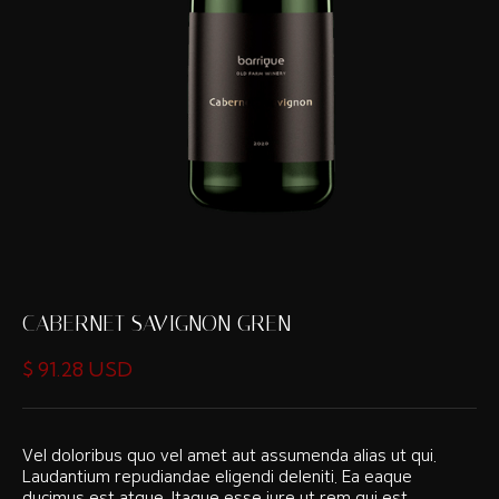
CABERNET SAVIGNON GREN
$ 91.28 USD
Vel doloribus quo vel amet aut assumenda alias ut qui.
Laudantium repudiandae eligendi deleniti. Ea eaque
ducimus est atque. Itaque esse iure ut rem qui est.